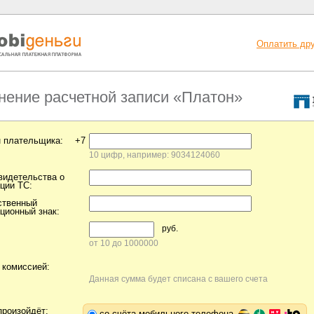
Оплатить дру
нение расчетной записи «Платон»
 плательщика:
+7
10 цифр, например: 9034124060
видетельства о
ции ТС:
ственный
ционный знак:
руб.
от 10 до 1000000
 комиссией:
Данная сумма будет списана с вашего счета
произойдёт:
со счёта мобильного телефона